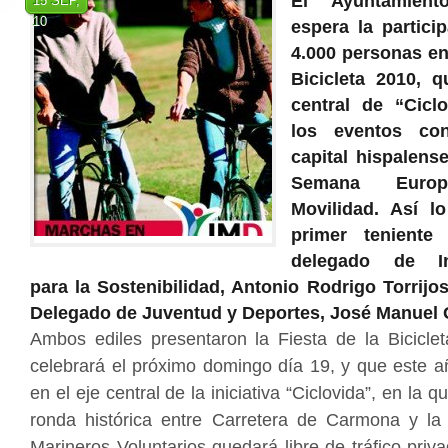
El Ayuntamient
15 SEP,
10
espera la partici
4.000 personas en 
Bicicleta 2010, q
central de “Cicl
los eventos co
capital hispalens
Semana Euro
Movilidad. Así lo
primer teniente
delegado de Inf
para la Sostenibilidad, Antonio Rodrigo Torrijos
Delegado de Juventud y Deportes, José Manuel 
Ambos ediles presentaron la Fiesta de la Bicicle
celebrará el próximo domingo día 19, y que este a
en el eje central de la iniciativa “Ciclovida”, en la q
ronda histórica entre Carretera de Carmona y la 
Marineros Voluntarios quedará libre de tráfico priva